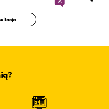
ultacja
ią?