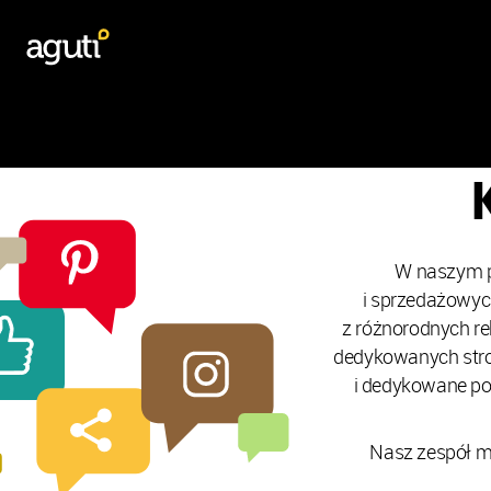
W naszym p
i sprzedażowyc
z różnorodnych rek
dedykowanych stro
i dedykowane po
Nasz zespół mo