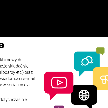
Sklepy internetowe
Kampanie reklamowe
Strony www
Materiały firmowe
e
reklamowych
oże składać się
llboardy etc.) oraz
 wiadomości e-mail
 w social media,
 dotychczas nie